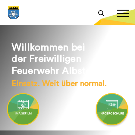
Willkommen bei
der Freiwilligen
Feuerwehr Albstadt.
Einsatz. Weit über normal.