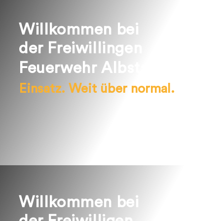
Willkommen bei
der Freiwillingen
Feuerwehr Albstadt.
Einsatz. Weit über normal.
Willkommen bei