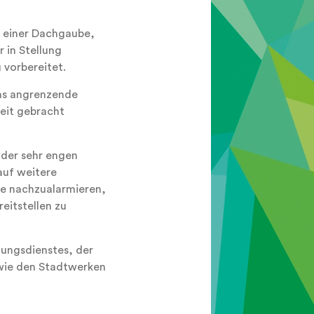
n einer Dachgaube,
 in Stellung
 vorbereitet.
as angrenzende
eit gebracht
 der sehr engen
auf weitere
te nachzualarmieren,
eitstellen zu
tungsdienstes, der
owie den Stadtwerken