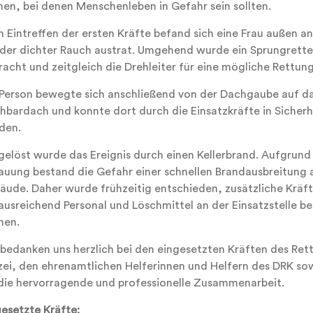
nen, bei denen Menschenleben in Gefahr sein sollten.
m Eintreffen der ersten Kräfte befand sich eine Frau außen a
 der dichter Rauch austrat. Umgehend wurde ein Sprungretter
acht und zeitgleich die Drehleiter für eine mögliche Rettung
 Person bewegte sich anschließend von der Dachgaube auf d
hbardach und konnte dort durch die Einsatzkräfte in Sicherh
den.
gelöst wurde das Ereignis durch einen Kellerbrand. Aufgrund
auung bestand die Gefahr einer schnellen Brandausbreitung 
äude. Daher wurde frühzeitig entschieden, zusätzliche Kräf
ausreichend Personal und Löschmittel an der Einsatzstelle ber
nen.
 bedanken uns herzlich bei den eingesetzten Kräften des Ret
izei, den ehrenamtlichen Helferinnen und Helfern des DRK s
 die hervorragende und professionelle Zusammenarbeit.
gesetzte Kräfte: