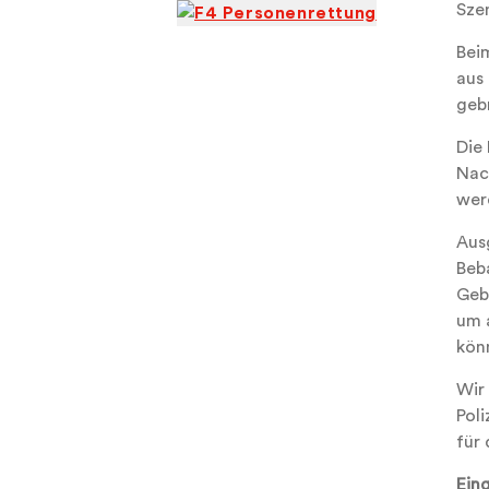
Sze
Bei
aus
gebr
Die
Nac
wer
Aus
Beb
Geb
um 
kön
Wir
Pol
für
Ein