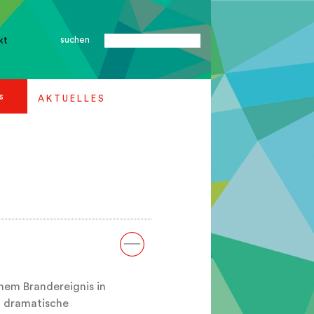
suchen
kt
s
A K T U E L L E S
em Brandereignis in
n dramatische