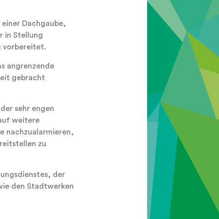
n einer Dachgaube,
 in Stellung
 vorbereitet.
as angrenzende
eit gebracht
 der sehr engen
auf weitere
te nachzualarmieren,
eitstellen zu
tungsdienstes, der
owie den Stadtwerken