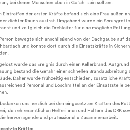
nen, bei denen Menschenleben in Gefahr sein sollten.
m Eintreffen der ersten Kräfte befand sich eine Frau außen a
 der dichter Rauch austrat. Umgehend wurde ein Sprungretter
acht und zeitgleich die Drehleiter für eine mögliche Rettung
 Person bewegte sich anschließend von der Dachgaube auf d
hbardach und konnte dort durch die Einsatzkräfte in Sicherh
den.
gelöst wurde das Ereignis durch einen Kellerbrand. Aufgrund
auung bestand die Gefahr einer schnellen Brandausbreitung 
äude. Daher wurde frühzeitig entschieden, zusätzliche Kräf
ausreichend Personal und Löschmittel an der Einsatzstelle ber
nen.
 bedanken uns herzlich bei den eingesetzten Kräften des Ret
izei, den ehrenamtlichen Helferinnen und Helfern des DRK s
 die hervorragende und professionelle Zusammenarbeit.
gesetzte Kräfte: