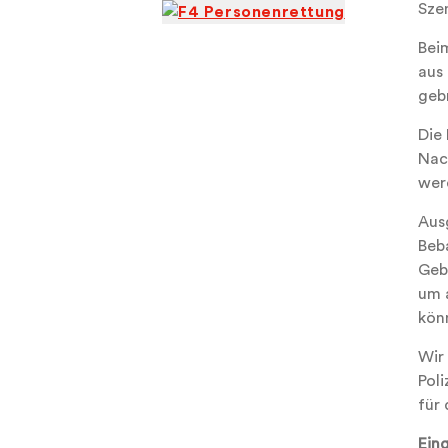
Sze
Bei
aus
gebr
Die
Nac
wer
Aus
Beb
Geb
um 
kön
Wir
Pol
für
Ein