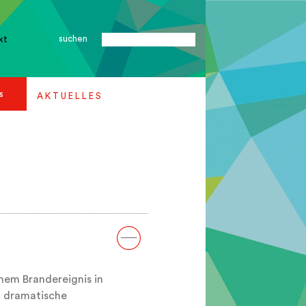
suchen
kt
s
A K T U E L L E S
em Brandereignis in
n dramatische