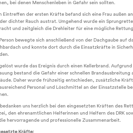
nen, bei denen Menschenleben in Gefahr sein sollten.
m Eintreffen der ersten Kräfte befand sich eine Frau außen a
 der dichter Rauch austrat. Umgehend wurde ein Sprungretter
acht und zeitgleich die Drehleiter für eine mögliche Rettung
 Person bewegte sich anschließend von der Dachgaube auf d
hbardach und konnte dort durch die Einsatzkräfte in Sicherh
den.
gelöst wurde das Ereignis durch einen Kellerbrand. Aufgrund
auung bestand die Gefahr einer schnellen Brandausbreitung 
äude. Daher wurde frühzeitig entschieden, zusätzliche Kräf
ausreichend Personal und Löschmittel an der Einsatzstelle ber
nen.
 bedanken uns herzlich bei den eingesetzten Kräften des Ret
izei, den ehrenamtlichen Helferinnen und Helfern des DRK s
 die hervorragende und professionelle Zusammenarbeit.
gesetzte Kräfte: