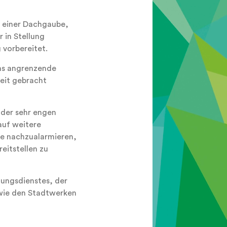
n einer Dachgaube,
 in Stellung
 vorbereitet.
as angrenzende
eit gebracht
 der sehr engen
auf weitere
te nachzualarmieren,
eitstellen zu
tungsdienstes, der
owie den Stadtwerken