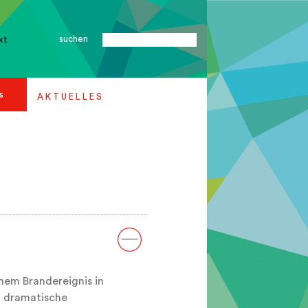
suchen
kt
s
A K T U E L L E S
em Brandereignis in
n dramatische