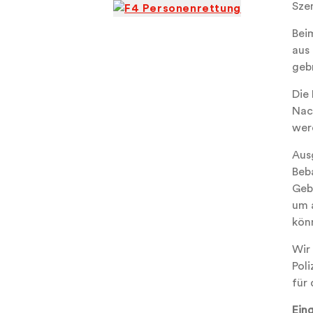
Sze
Bei
aus
gebr
Die
Nac
wer
Aus
Beb
Geb
um 
kön
Wir
Pol
für
Ein