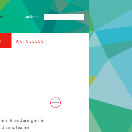
suchen
kt
s
A K T U E L L E S
em Brandereignis in
n dramatische