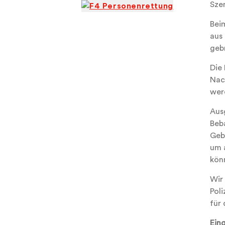
Sze
Bei
aus
gebr
Die
Nac
wer
Aus
Beb
Geb
um 
kön
Wir
Pol
für
Ein