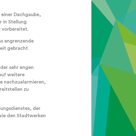
n einer Dachgaube,
 in Stellung
 vorbereitet.
as angrenzende
eit gebracht
 der sehr engen
auf weitere
te nachzualarmieren,
eitstellen zu
tungsdienstes, der
owie den Stadtwerken