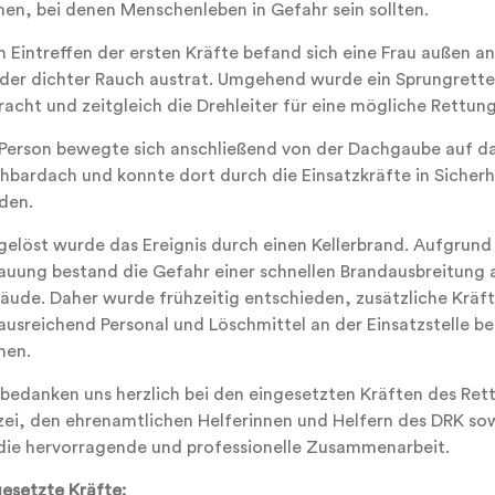
nen, bei denen Menschenleben in Gefahr sein sollten.
m Eintreffen der ersten Kräfte befand sich eine Frau außen a
 der dichter Rauch austrat. Umgehend wurde ein Sprungretter
acht und zeitgleich die Drehleiter für eine mögliche Rettung
 Person bewegte sich anschließend von der Dachgaube auf d
hbardach und konnte dort durch die Einsatzkräfte in Sicherh
den.
gelöst wurde das Ereignis durch einen Kellerbrand. Aufgrund
auung bestand die Gefahr einer schnellen Brandausbreitung 
äude. Daher wurde frühzeitig entschieden, zusätzliche Kräf
ausreichend Personal und Löschmittel an der Einsatzstelle ber
nen.
 bedanken uns herzlich bei den eingesetzten Kräften des Ret
izei, den ehrenamtlichen Helferinnen und Helfern des DRK s
 die hervorragende und professionelle Zusammenarbeit.
gesetzte Kräfte: