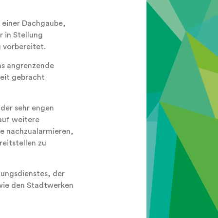
n einer Dachgaube,
 in Stellung
 vorbereitet.
as angrenzende
eit gebracht
 der sehr engen
auf weitere
te nachzualarmieren,
eitstellen zu
tungsdienstes, der
owie den Stadtwerken