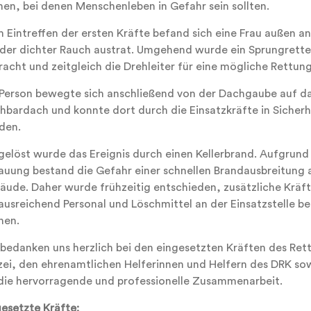
nen, bei denen Menschenleben in Gefahr sein sollten.
m Eintreffen der ersten Kräfte befand sich eine Frau außen a
 der dichter Rauch austrat. Umgehend wurde ein Sprungretter
acht und zeitgleich die Drehleiter für eine mögliche Rettung
 Person bewegte sich anschließend von der Dachgaube auf d
hbardach und konnte dort durch die Einsatzkräfte in Sicherh
den.
gelöst wurde das Ereignis durch einen Kellerbrand. Aufgrund
auung bestand die Gefahr einer schnellen Brandausbreitung 
äude. Daher wurde frühzeitig entschieden, zusätzliche Kräf
ausreichend Personal und Löschmittel an der Einsatzstelle ber
nen.
 bedanken uns herzlich bei den eingesetzten Kräften des Ret
izei, den ehrenamtlichen Helferinnen und Helfern des DRK s
 die hervorragende und professionelle Zusammenarbeit.
gesetzte Kräfte: