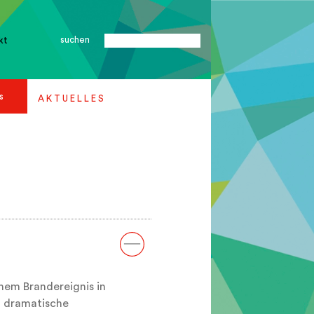
suchen
kt
s
A K T U E L L E S
em Brandereignis in
n dramatische