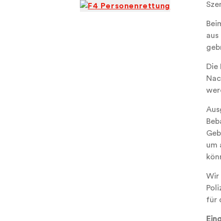
Sze
Bei
aus
gebr
Die
Nac
wer
Aus
Beb
Geb
um 
kön
Wir
Pol
für
Ein