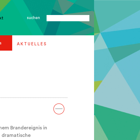
suchen
kt
s
A K T U E L L E S
em Brandereignis in
n dramatische