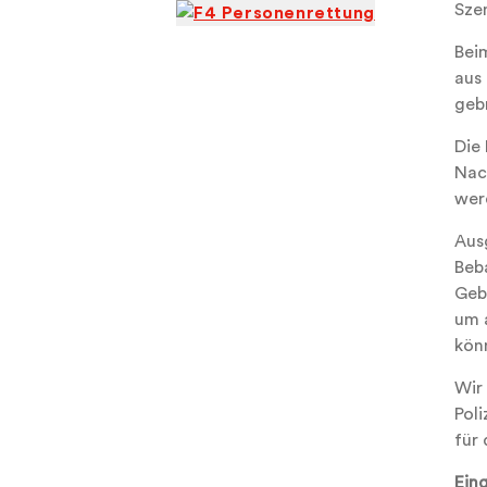
Sze
Bei
aus
gebr
Die
Nac
wer
Aus
Beb
Geb
um 
kön
Wir
Pol
für
Ein