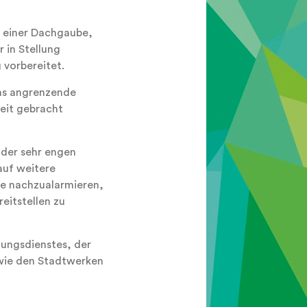
n einer Dachgaube,
 in Stellung
 vorbereitet.
as angrenzende
eit gebracht
 der sehr engen
auf weitere
te nachzualarmieren,
eitstellen zu
tungsdienstes, der
owie den Stadtwerken