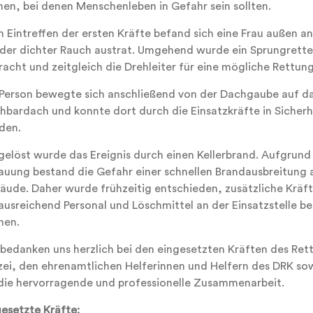
nen, bei denen Menschenleben in Gefahr sein sollten.
m Eintreffen der ersten Kräfte befand sich eine Frau außen a
 der dichter Rauch austrat. Umgehend wurde ein Sprungretter
acht und zeitgleich die Drehleiter für eine mögliche Rettung
 Person bewegte sich anschließend von der Dachgaube auf d
hbardach und konnte dort durch die Einsatzkräfte in Sicherh
den.
gelöst wurde das Ereignis durch einen Kellerbrand. Aufgrund
auung bestand die Gefahr einer schnellen Brandausbreitung 
äude. Daher wurde frühzeitig entschieden, zusätzliche Kräf
ausreichend Personal und Löschmittel an der Einsatzstelle ber
nen.
 bedanken uns herzlich bei den eingesetzten Kräften des Ret
izei, den ehrenamtlichen Helferinnen und Helfern des DRK s
 die hervorragende und professionelle Zusammenarbeit.
gesetzte Kräfte: