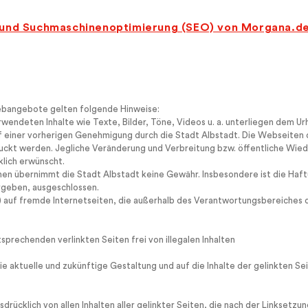
Webangebote gelten folgende Hinweise:
endeten Inhalte wie Texte, Bilder, Töne, Videos u. a. unterliegen dem U
rf einer vorherigen Genehmigung durch die Stadt Albstadt. Die Webseiten 
ckt werden. Jegliche Veränderung und Verbreitung bzw. öffentliche Wiede
klich erwünscht.
nen übernimmt die Stadt Albstadt keine Gewähr. Insbesondere ist die Haftu
geben, ausgeschlossen.
nk) auf fremde Internetseiten, die außerhalb des Verantwortungsbereiches d
sprechenden verlinkten Seiten frei von illegalen Inhalten
 die aktuelle und zukünftige Gestaltung und auf die Inhalte der gelinkten S
usdrücklich von allen Inhalten aller gelinkter Seiten, die nach der Linksetz