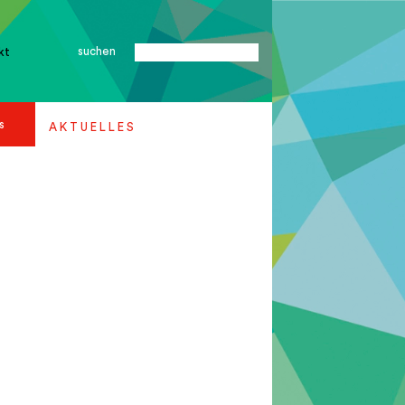
suchen
kt
s
A K T U E L L E S